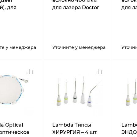
 (цвет
волокно 400 мкм
волок
), для
для лазера Doctor
для л
тологического
Smile D5
Smile
 Doctor
Wiser
те у менеджера
Уточните у менеджера
Уточн
a Optical
Lambda Типсы
Lamb
- оптическое
ХИРУРГИЯ – 4 шт
ЭНДО