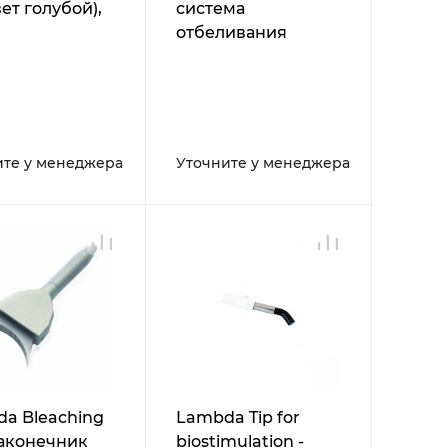
ет голубой),
система
отбеливания
тологического
а Doctor
 Wiser
ите у менеджера
Уточните у менеджера
a Bleaching
Lambda Tip for
 наконечник
biostimulation -