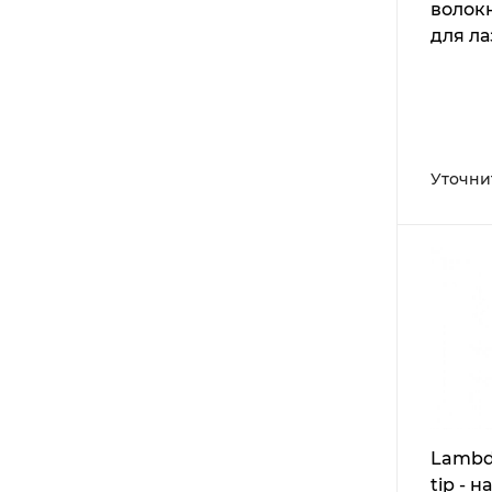
волок
для ла
Smile 
Уточни
Lambd
tip - 