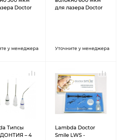
но 300 мкм
волокно 600 мкм
азера Doctor
для лазера Doctor
 D5
Smile D5
ите у менеджера
Уточните у менеджера
da Типсы
Lambda Doctor
ДОНТИЯ – 4
Smile LWS -