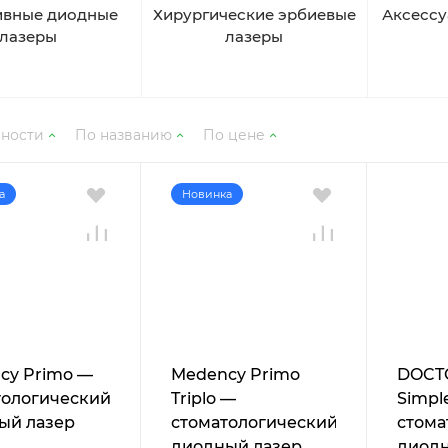
ивные диодные
Хирургические эрбиевые
Аксессу
лазеры
лазеры
рности
По названию
По цене
а
Новинка
cy Primo —
Medency Primo
DOCT
тологический
Triplo —
Simple
ый лазер
стоматологический
стома
диодный лазер
диодн