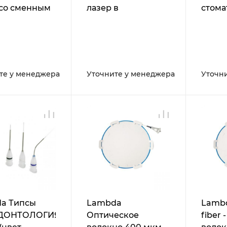
 со сменным
лазер в
стома
олокном
расширенной
лазер
комплектации
те у менеджера
Уточните у менеджера
Уточн
a Типсы
Lambda
Lambd
ДОНТОЛОГИЯ
Оптическое
fiber 