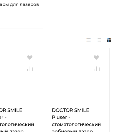
ары для лазеров
OR SMILE
DOCTOR SMILE
r -
Pluser -
тологический
стоматологический
ый лазер
эрбиевый лазер