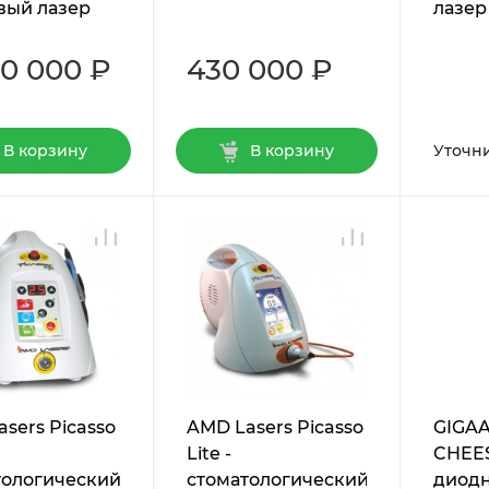
вый лазер
лазер
90 000 ₽
430 000 ₽
В корзину
В корзину
Уточн
sers Picasso
AMD Lasers Picasso
GIGAA
Lite -
CHEESE
тологический
стоматологический
диод