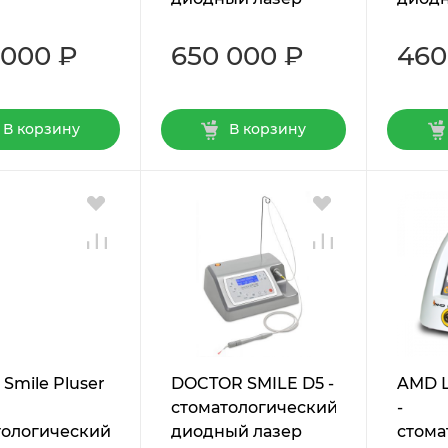
 000 ₽
650 000 ₽
460
В корзину
В корзину
 Smile Pluser
DOCTOR SMILE D5 -
AMD L
стоматологический
-
тологический
диодный лазер
стома