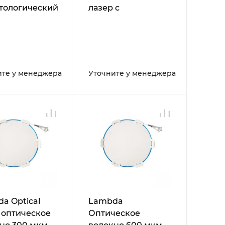
тологический
лазер с
постоянным
оптоволокном
ите у менеджера
Уточните у менеджера
a Optical
Lambda
- оптическое
Оптическое