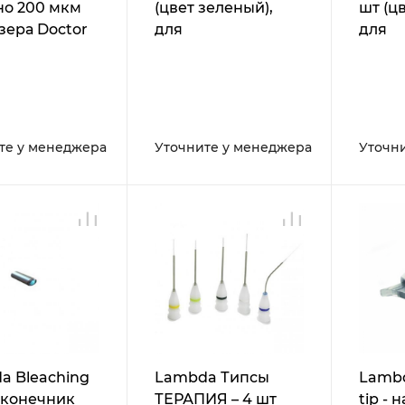
но 200 мкм
(цвет зеленый),
шт (цв
зера Doctor
для
для
D5
стоматологического
стома
лазера Doctor
лазер
Smile Wiser
Smile
те у менеджера
Уточните у менеджера
Уточн
a Bleaching
Lambda Типсы
Lambd
наконечник
ТЕРАПИЯ – 4 шт
tip -