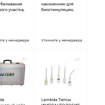
тбеливания
наконечник для
ого участка,
биостимуляции,
для
тологического
стоматологического
а Doctor
лазера Doctor
Smile
ите у менеджера
Уточните у менеджера
da
Lambda Типсы