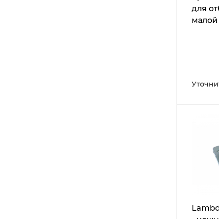
для о
малой 
стома
лазера
Smile
Уточни
Lambd