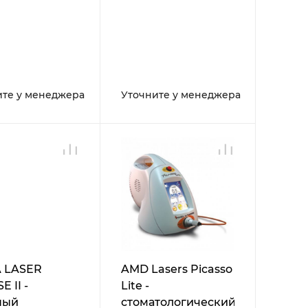
ите у менеджера
Уточните у менеджера
 LASER
AMD Lasers Picasso
 II -
Lite -
ный
стоматологический