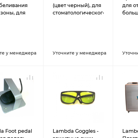
тбеливания
(цвет черный), для
для о
зоны, для
стоматологического
больш
тологического
лазера Doctor
для
 Doctor
Smile Wiser
стома
лазер
Smile
те у менеджера
Уточните у менеджера
Уточн
a Foot pedal
Lambda Goggles -
Lamb