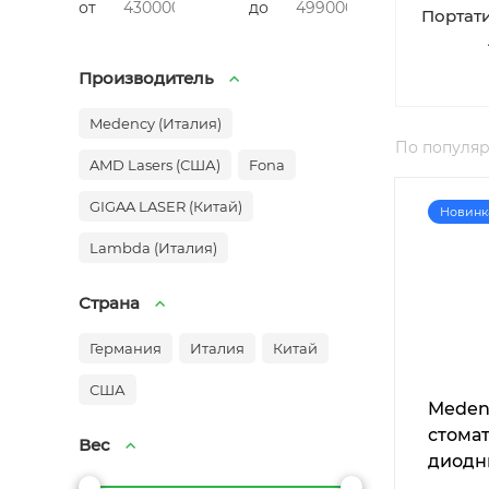
от
до
Портат
Производитель
Medency (Италия)
По популя
AMD Lasers (США)
Fona
GIGAA LASER (Китай)
Новинк
Lambda (Италия)
Страна
Германия
Италия
Китай
США
Meden
стома
Вес
диодн