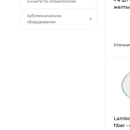
– 4 шт
и книги по стоматологии
желтый
стома
Зуботехническое
лазера
оборудование
Smile 
Уточни
Lambd
fiber 