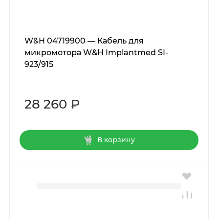
W&H 04719900 — Кабель для
микромотора W&H Implantmed SI-
923/915
28 260 ₽
В корзину