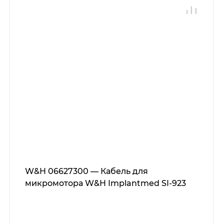
W&H 06627300 — Кабель для
микромотора W&H Implantmed SI-923