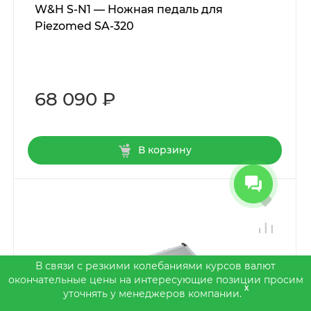
W&H S-N1 — Ножная педаль для
Piezomed SA-320
68 090 ₽
В корзину
В связи с резкими колебаниями курсов валют
окончательные цены на интересующие позиции просим
x
уточнять у менеджеров компании.