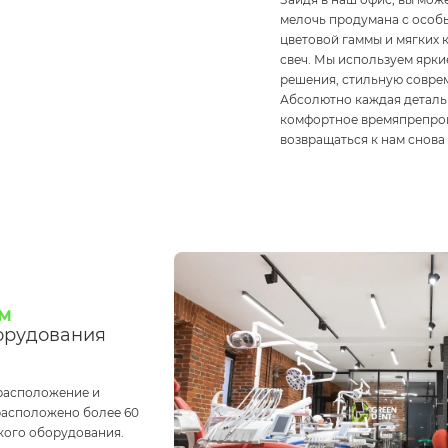
мелочь продумана с особ
цветовой гаммы и мягких 
свеч. Мы используем ярки
решения, стильную совре
Абсолютно каждая деталь 
комфортное времяпрепро
возвращаться к нам снова 
м
орудования
расположение и
расположено более 60
кого оборудования.