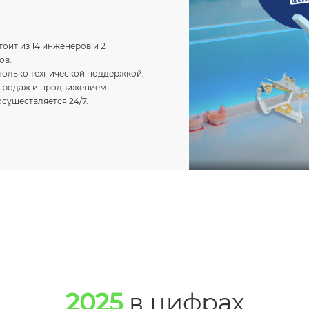
оит из 14 инженеров и 2
ов.
только технической поддержкой,
 продаж и продвижением
существляется 24/7.
2025
в цифрах