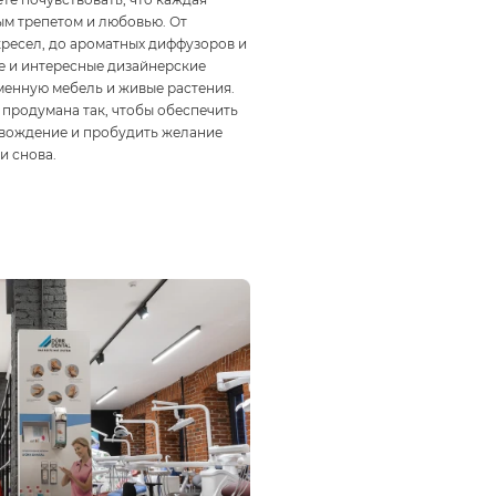
ым трепетом и любовью. От
кресел, до ароматных диффузоров и
е и интересные дизайнерские
менную мебель и живые растения.
продумана так, чтобы обеспечить
вождение и пробудить желание
и снова.