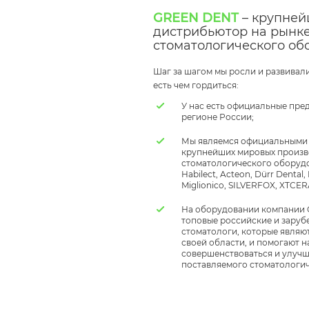
GREEN DENT
– крупне
дистрибьютор на рынк
стоматологического об
Шаг за шагом мы росли и развивали
есть чем гордиться:
У нас есть официальные пре
регионе России;
Мы являемся официальными
крупнейших мировых произв
стоматологического оборудо
Habilect, Acteon, Dürr Dental
Miglionico, SILVERFOX, XTCER
На оборудовании компании
топовые российские и заруб
стоматологи, которые явля
своей области, и помогают 
совершенствоваться и улучш
поставляемого стоматологи