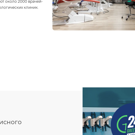
ют около 2000 врачей-
ологических клиник.
висного