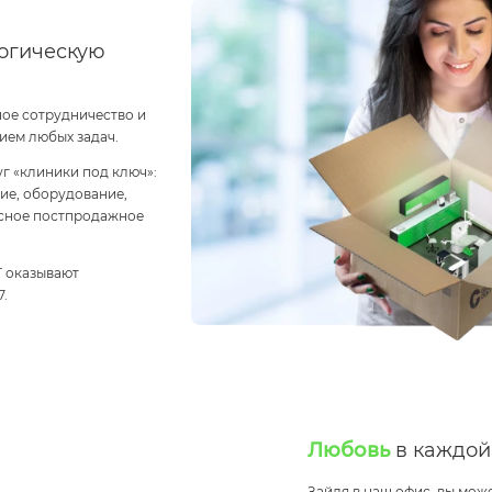
огическую
ое сотрудничество и
ием любых задач.
г «клиники под ключ»:
ие, оборудование,
исное постпродажное
 оказывают
.
Любовь
в каждой
Зайдя в наш офис, вы може