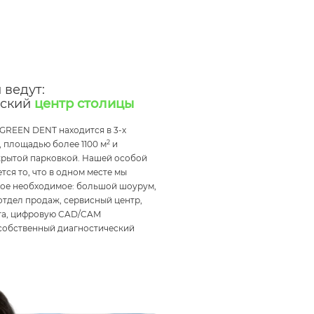
 ведут:
еский
центр столицы
GREEN DENT находится в 3-х
2
 площадью более 1100 м
и
крытой парковкой. Нашей особой
тся то, что в одном месте мы
мое необходимое: большой шоурум,
отдел продаж, сервисный центр,
га, цифровую CAD/CAM
собственный диагностический