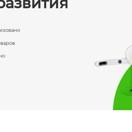
 развития
лизовано
оваров
но