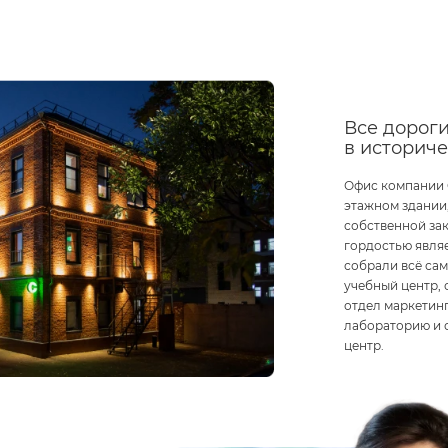
Все дороги
в историч
Офис компании 
этажном здании,
собственной за
гордостью являе
собрали всё са
учебный центр, 
отдел маркетин
лабораторию и 
центр.