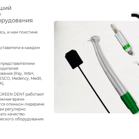
йший
е
орудования
сь, и нам поистине
дставители в каждом
 представителями
одителей
вания (Ray, W&H,
, ESCO, Medency, Medit,
A);
 GREEN DENT работают
ежные врачи-
ются опиньон-лидерами
нам регулярно
ать качество
ческого оборудования.